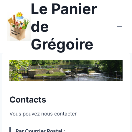
Le Panier
Aller
au
contenu
de
Grégoire
Contacts
Vous pouvez nous contacter
Par Courrier Postal
: